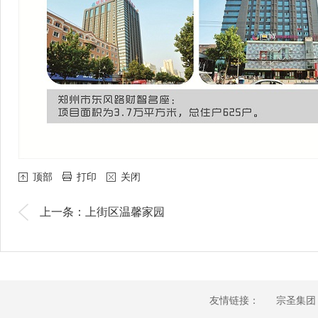
顶部
打印
关闭
上一条：上街区温馨家园
友情链接：
宗圣集团