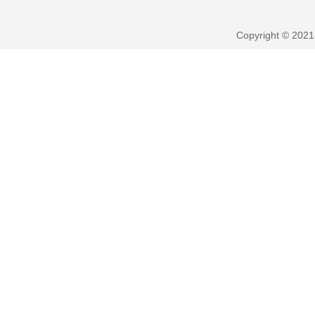
Copyright © 202