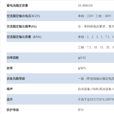
蓄电池额定容量
10-3000AH
交流额定输出电压AC(V)
单相：220V 三相：380V
交流额定输出频率(Hz)
注：有特殊电压要求，需
交流额定输出容量（kVA）
单相：1、2、3、5、7.5、10
三相：7.5、10、15、20、3
功率因数
≧0.92
效率
≧90%
设备负载等级
一级（即连续输出额定电
噪声
自冷设备≤50dB:风冷设备≤6
温升
不高于定DLT/T1074-200
防护等级
IP31