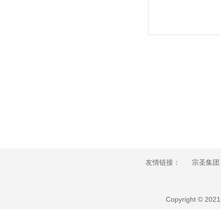
友情链接：
宗圣集团
Copyright © 202